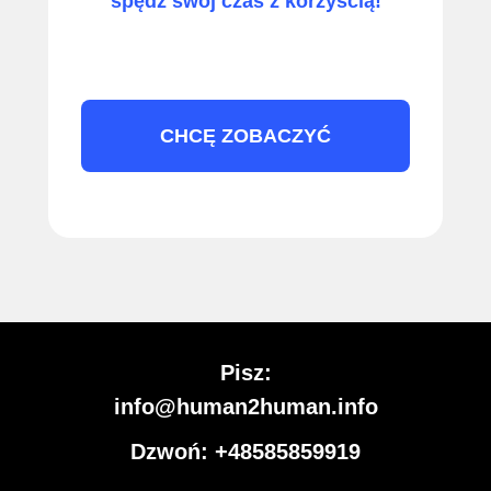
spędź swój czas z korzyścią!
CHCĘ ZOBACZYĆ
Pisz:
info@human2human.info
Dzwoń: +48585859919