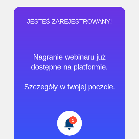
JESTEŚ ZAREJESTROWANY!
Nagranie webinaru już
dostępne na platformie.
Szczegóły w twojej poczcie.