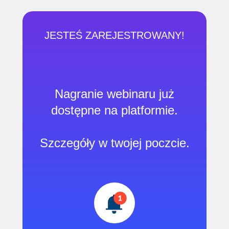
JESTEŚ ZAREJESTROWANY!
Nagranie webinaru już
dostępne na platformie.
Szczegóły w twojej poczcie.