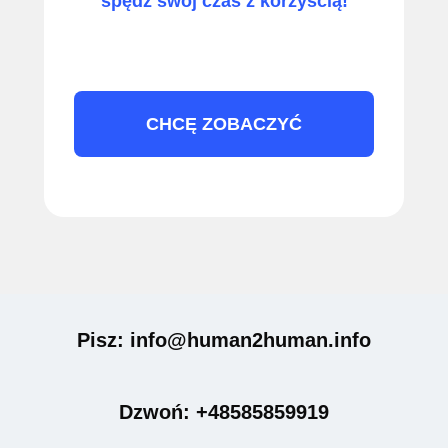
spędź swój czas z korzyścią!
CHCĘ ZOBACZYĆ
Pisz: info@human2human.info
Dzwoń: +48585859919