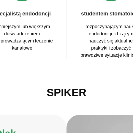
ecjalistą endodoncji
studentem stomatolo
mniejszym lub większym
rozpoczynającym nau
doświadczeniem
endodoncji, chcący
eprowadzającym leczenie
nauczyć się aktualne
kanałowe
praktyki i zobaczyć
prawdziwe sytuacje klini
SPIKER