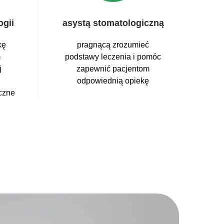
gii
asystą stomatologiczną
kę
pragnącą zrozumieć
m
podstawy leczenia i pomóc
j
zapewnić pacjentom
odpowiednią opiekę
czne