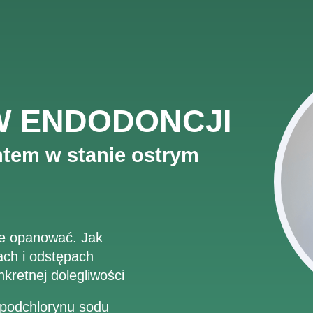
W ENDODONCJI
ntem w stanie ostrym
nie opanować. Jak
kach i odstępach
retnej dolegliwości
 podchlorynu sodu