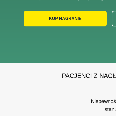
KUP NAGRANIE
PACJENCI Z NAG
Niepewność
stan