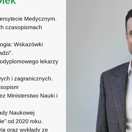
lek
ersytecie Medycznym.
ych czasopismach
logia: Wskazówki
adzi”.
podyplomowego lekarzy
ych i zagranicznych.
asopism
z Ministerstwo Nauki i
Rady Naukowej
e” od 2020 roku.
ria oraz wykłady ze