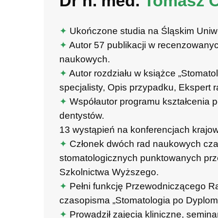
Dr n. med.
Tomasz O
✦
Ukończone studia na Śląskim Uniw
✦
Autor 57 publikacji w recenzowan
naukowych.
✦
Autor rozdziału w książce „Stomato
specjalisty, Opis przypadku, Ekspert r
✦
Współautor programu kształcenia 
dentystów.
13 wystąpień na konferencjach krajow
✦
Członek dwóch rad naukowych cz
stomatologicznych punktowanych prze
Szkolnictwa Wyższego.
✦
Pełni funkcję Przewodniczącego 
czasopisma „Stomatologia po Dyplomi
✦
Prowadził zajęcia kliniczne, semina