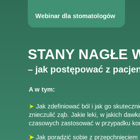
Webinar dla stomatologów
STANY NAGŁE 
– jak postępować z pacje
A w tym:
➤
Jak zdefiniować ból i jak go skutecz
znieczulić ząb. Jakie leki, w jakich daw
czasowych zastosować w przypadku konk
➤
Jak poradzić sobie z przepchnięciem