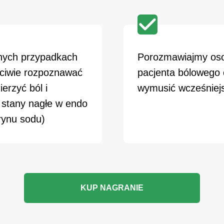
nych przypadkach
Porozmawiajmy oso
ściwie rozpoznawać
pacjenta bólowego 
erzyć ból i
wymusić wcześniejs
 stany nagłe w endo
rynu sodu)
KUP NAGRANIE