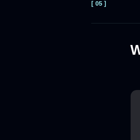
[ 05 ]
W