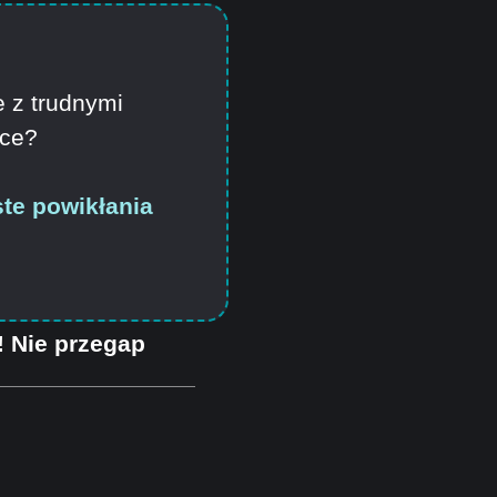
e z trudnymi
yce?
te powikłania
e! Nie przegap