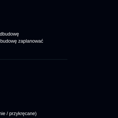
nadbudowę
nadbudowę zaplanować
ie / przykręcane)