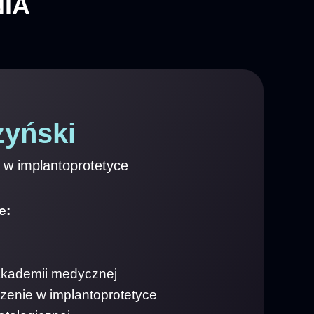
IA
zyński
 w implantoprotetyce
e:
akademii medycznej
zenie w implantoprotetyce