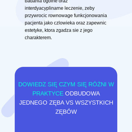
badania ogolne oraz
interdyacyplinarne leczenie, zeby
przywrocic rownowage funkcjonowania
pacjenta jako czlowieka oraz zapewnic
estetyke, ktora zgadza sie z jego
charakterem.
DOWIEDZ SIĘ CZYM SIĘ RÓŻNI W
PRAKTYCE
ODBUDOWA
JEDNEGO ZĘBA VS WSZYSTKICH
ZĘBÓW