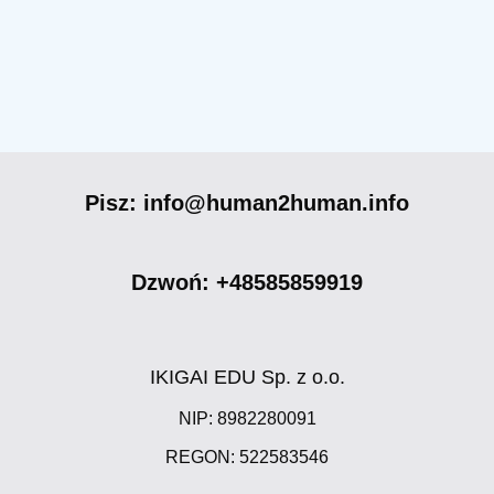
Pisz: info@human2human.info
Dzwoń: +48585859919
IKIGAI EDU Sp. z o.o.
NIP: 8982280091
REGON: 522583546