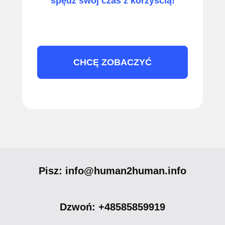
spędź swój czas z korzyścią!
CHCĘ ZOBACZYĆ
Pisz: info@human2human.info
Dzwoń: +48585859919