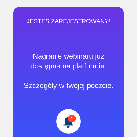
JESTEŚ ZAREJESTROWANY!
Nagranie webinaru już
dostępne na platformie.
Szczegóły w twojej poczcie.