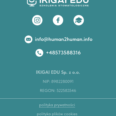
info@human2human.info
+48573588316
IKIGAI EDU Sp. z o.o.
NIP: 8982280091
REGON: 522583546
polityka prywatności
polityka plików cookies