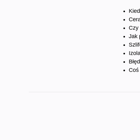
Kied
Cera
Czy 
Jak 
Szli
Izol
Błęd
Coś 