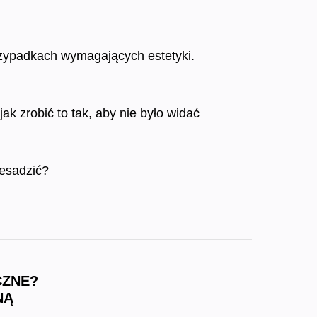
rzypadkach wymagających estetyki.
k zrobić to tak, aby nie było widać
zesadzić?
CZNE?
NĄ