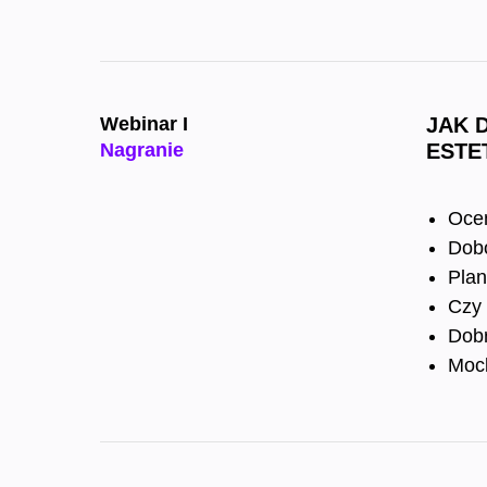
Webinar I
JAK 
Nagranie
ESTE
Ocen
Dobó
Plan
Czy 
Dobr
Mock