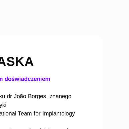
ZASKA
nim doświadczeniem
oku dr João Borges, znanego
yki
ational Team for Implantology