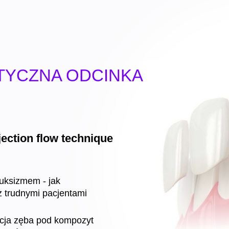
ETYCZNA ODCINKA
ection flow technique
uksizmem - jak
z trudnymi pacjentami
acja zęba pod kompozyt