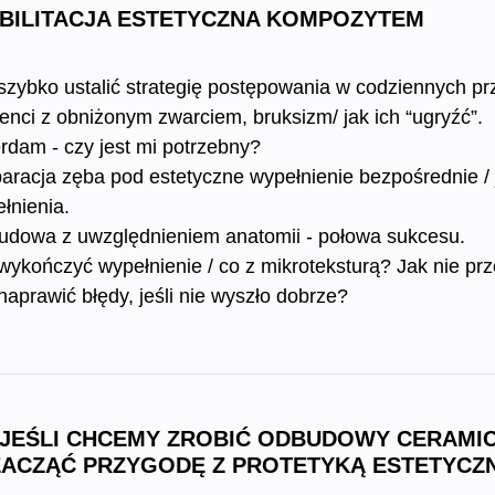
BILITACJA ESTETYCZNA KOMPOZYTEM
szybko ustalić strategię postępowania w codziennych p
enci z obniżonym zwarciem, bruksizm/ jak ich “ugryźć”.
rdam - czy jest mi potrzebny?
aracja zęba pod estetyczne wypełnienie bezpośrednie / ja
łnienia.
dowa z uwzględnieniem anatomii - połowa sukcesu.
wykończyć wypełnienie / co z mikroteksturą? Jak nie pr
naprawić błędy, jeśli nie wyszło dobrze?
 JEŚLI CHCEMY ZROBIĆ ODBUDOWY CERAMI
ZACZĄĆ PRZYGODĘ Z PROTETYKĄ ESTETYCZ