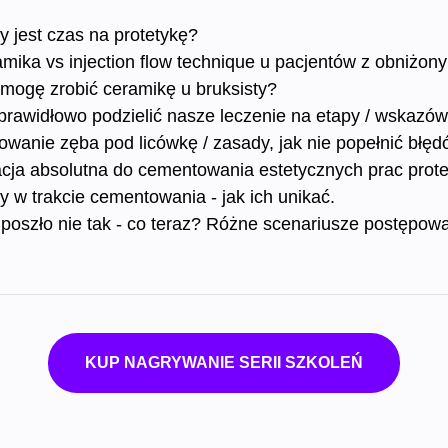
y jest czas na protetykę?
mika vs injection flow technique u pacjentów z obniżon
mogę zrobić ceramikę u bruksisty?
prawidłowo podzielić nasze leczenie na etapy / wskazów
fowanie zęba pod licówkę / zasady, jak nie popełnić błęd
acja absolutna do cementowania estetycznych prac prot
y w trakcie cementowania - jak ich unikać.
poszło nie tak - co teraz? Różne scenariusze postępowa
KUP NAGRYWANIE SERII SZKOLEŃ