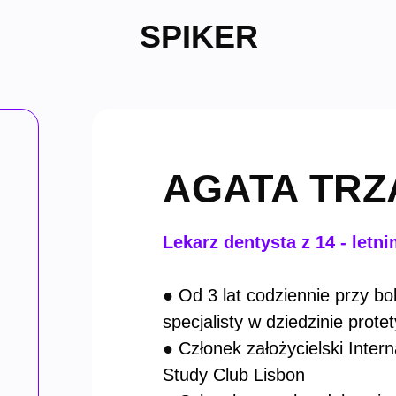
SPIKER
AGATA TR
Lekarz dentysta z 14 - let
●
Od 3 lat codziennie przy b
specjalisty w dziedzinie protet
●
Członek założycielski Intern
Study Club Lisbon