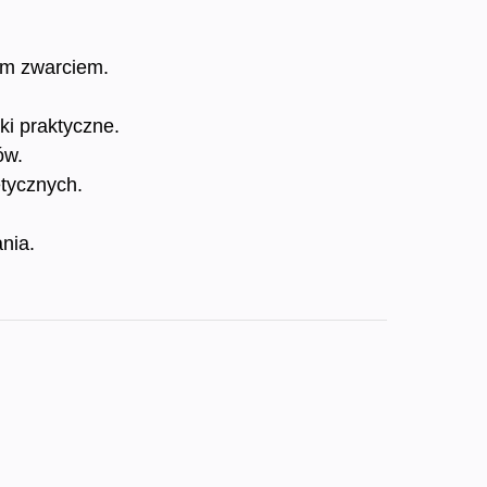
ym zwarciem.
ki praktyczne.
ów.
etycznych.
nia.