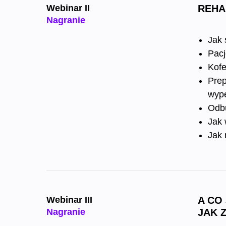
Webinar II
REHA
Nagranie
Jak 
Pacj
Kofe
Prep
wype
Odbu
Jak 
Jak 
Webinar III
A CO
Nagranie
JAK 