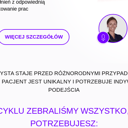
łnień z odpowiednią
towanie prac
WIĘCEJ SZCZEGÓŁÓW
YSTA STAJE PRZED RÓŻNORODNYMI PRZYPADK
 PACJENT JEST UNIKALNY I POTRZEBUJE IN
PODEJŚCIA
CYKLU ZEBRALIŚMY WSZYSTKO
POTRZEBUJESZ: