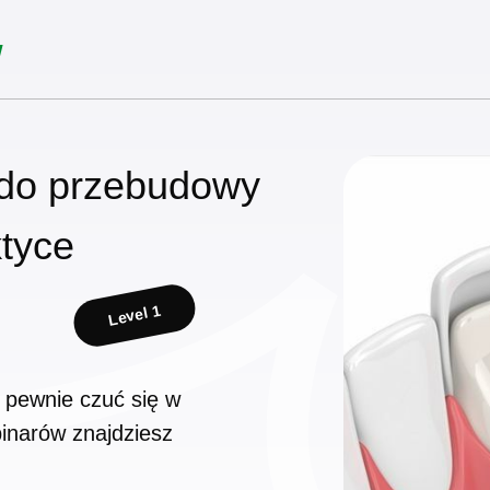
w
do przebudowy
ktyce
Level 1
 pewnie czuć się w
inarów znajdziesz