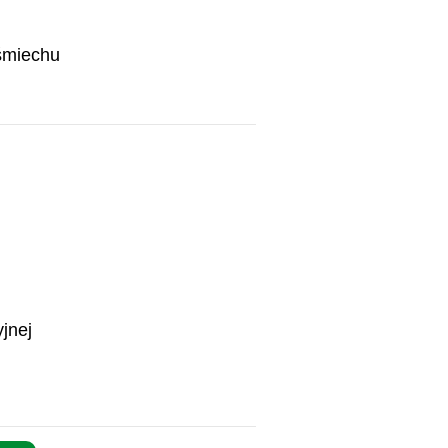
śmiechu
jnej