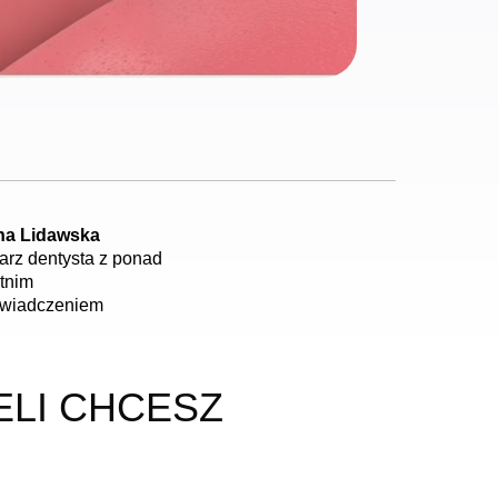
a Lidawska
arz dentysta z ponad
etnim
wiadczeniem
ELI CHCESZ